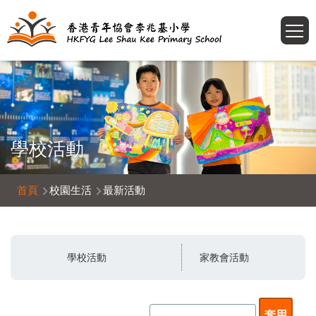
移至主內容
T
學校活動
導
首頁
校園生活
最新活動
航
連
結
學校活動
家教會活動