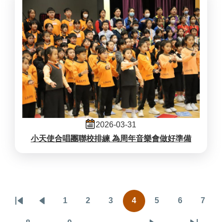
2026-03-31
小天使合唱團聯校排練 為周年音樂會做好準備
Pagination
1
2
3
4
5
6
7
First
Previous
頁
頁
頁
目
頁
頁
頁
page
page
面
面
面
前
面
面
面