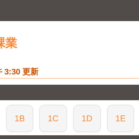
課業
3:30 更新
1B
1C
1D
1E