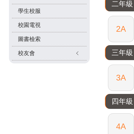
二年級
學生校服
校園電視
2A
圖書檢索
三年級
校友會
3A
四年級
4A