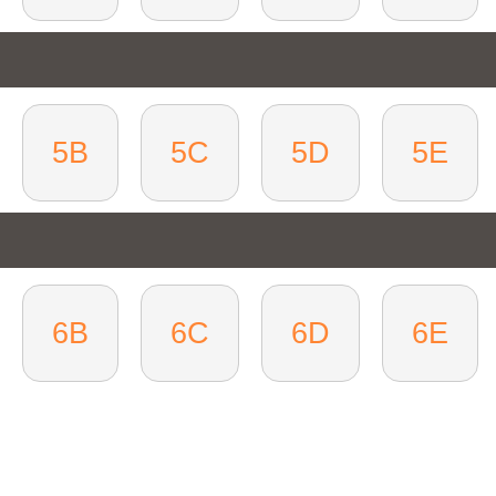
5B
5C
5D
5E
6B
6C
6D
6E