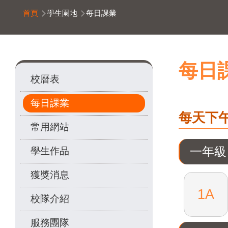
導
首頁
學生園地
每日課業
航
連
結
Main
每日
校曆表
navigation
每日課業
每天下午 
常用網站
一年級
學生作品
獲獎消息
1A
校隊介紹
服務團隊