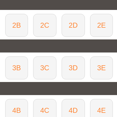
2B
2C
2D
2E
3B
3C
3D
3E
4B
4C
4D
4E