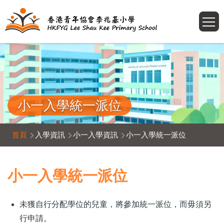
移至主內容
T
小一入學統一派位
導
首頁
入學資訊
小一入學資訊
小一入學統一派位
航
連
小一入學統一派位
結
未獲自行分配學位的兒童，將參加統一派位，而毋須另
行申請。