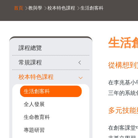
導
首頁
教與學
校本特色課程
生活創客科
航
連
結
Main
生活
課程總覽
navigation
常規課程
從構想到
校本特色課程
在李兆基小
生活創客科
三年的系統
全人發展
多元技能
生命教育科
在創客課堂
專題研習