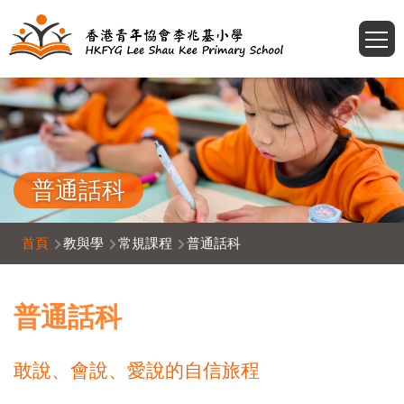
移至主內容
T
普通話科
導
首頁
教與學
常規課程
普通話科
航
連
普通話科
結
敢說、會說、愛說的自信旅程