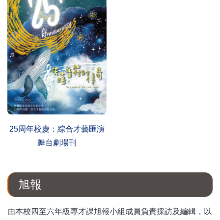
25周年校慶：綜合才藝匯演
舞台劇場刊
旭報
由本校四至六年級專才課旭報小組成員負責採訪及編輯，以