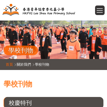
移至主內容
T
學校刊物
導
首頁
關於我們
學校刊物
航
連
學校刊物
結
校慶特刊