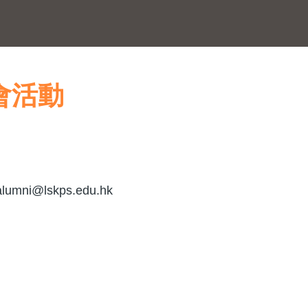
會活動
mni@lskps.edu.hk