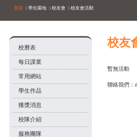
導
首頁
學生園地
校友會
校友會活動
航
連
結
Main
校友
校曆表
navigation
每日課業
暫無活動
常用網站
聯絡我們：alu
學生作品
獲獎消息
校隊介紹
服務團隊