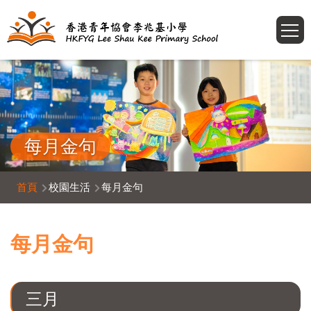
移至主內容
T
每月金句
導
首頁
校園生活
每月金句
航
連
每月金句
結
三月