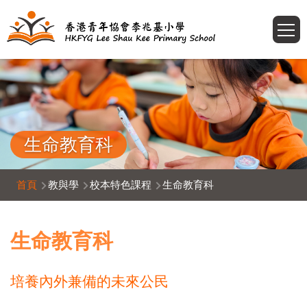
移至主內容
T
生命教育科
導
首頁
教與學
校本特色課程
生命教育科
航
連
生命教育科
結
培養內外兼備的未來公民