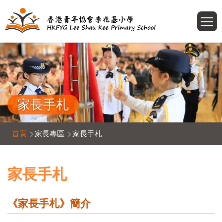
移至主內容
T
家長手札
導
首頁
家長專區
家長手札
航
連
家長手札
結
《家長手札》簡介