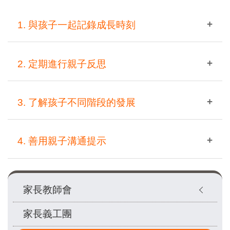
1. 與孩子一起記錄成長時刻
手札設有「我與寶貝的珍貴時刻」、「成長記錄」等頁
2. 定期進行親子反思
面，家長可貼上照片或寫下生活小故事，例如一次難忘
的親子活動，或孩子的一個進步。
「親子教養風格小測驗」及「家長自我檢視量表」，有
3. 了解孩子不同階段的發展
助家長思考教養方式，了解孩子需要，作出適當調整。
「小寶貝成長探險地圖」介紹不同年齡階段的發展特
4. 善用親子溝通提示
徵，幫助家長以更合適方式陪伴孩子成長。
手札提供日常教養小建議，如建立良好溝通、培養學習
Main
習慣等，家長可按家庭需要靈活運用。
家長教師會
navigation
家長義工團