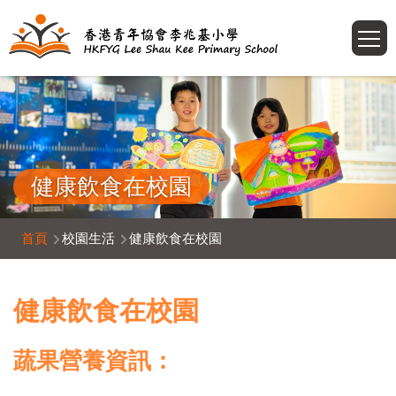
移至主內容
T
健康飲食在校園
導
首頁
校園生活
健康飲食在校園
航
連
健康飲食在校園
結
蔬果營養資訊：