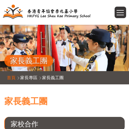
移至主內容
T
家長義工團
導
首頁
家長專區
家長義工團
航
連
家長義工團
結
家校合作