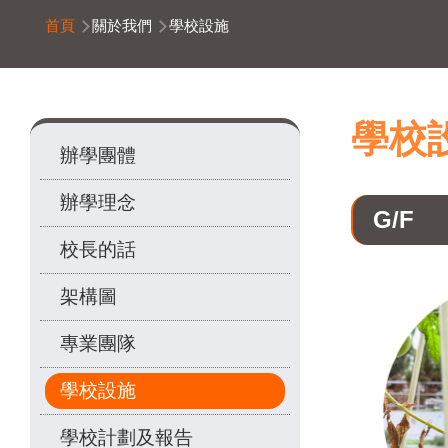
導
首頁
關於我們
學校設施
航
連
結
Main
學校
辦學團體
navigation
辦學理念
G/F
校長的話
架構圖
專業團隊
學校設施
學校計劃及報告