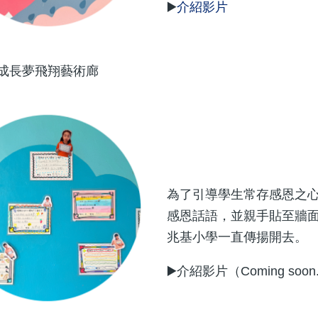
▶️
介紹影片
成長夢飛翔藝術廊
為了引導學生常存感恩之
感恩話語，並親手貼至牆
兆基小學一直傳揚開去。
▶️介紹影片（Coming soon.