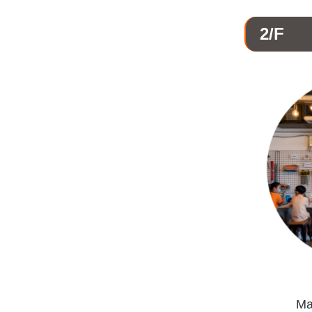
2/F
M