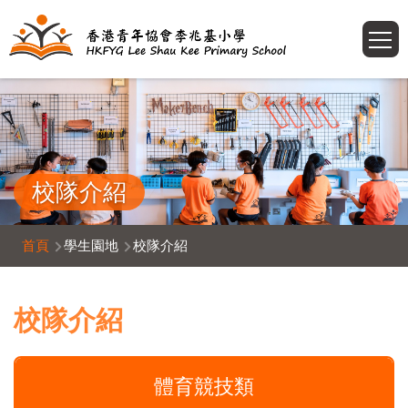
移至主內容
T
校隊介紹
導
首頁
學生園地
校隊介紹
航
連
校隊介紹
結
體育競技類