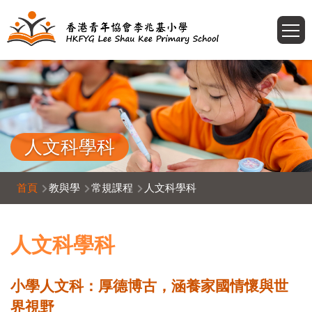
移至主內容
T
人文科學科
導
首頁
教與學
常規課程
人文科學科
航
連
人文科學科
結
小學人文科：厚德博古，涵養家國情懷與世
界視野