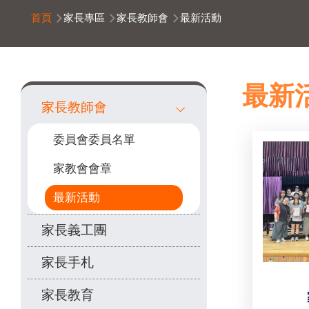
導
首頁
家長專區
家長教師會
最新活動
航
連
結
Main
最新
家長教師會
navigation
委員會委員名單
家教會會章
最新活動
家長義工團
家長手札
家長教育