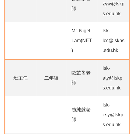
zyw@lskp
師
s.edu.hk
Mr. Nigel
lsk-
Lam(NET
lcc@lskps
)
.edu.hk
lsk-
歐芷盈老
班主任
二年級
aty@lskp
師
s.edu.hk
lsk-
趙純懿老
csy@lskp
師
s.edu.hk