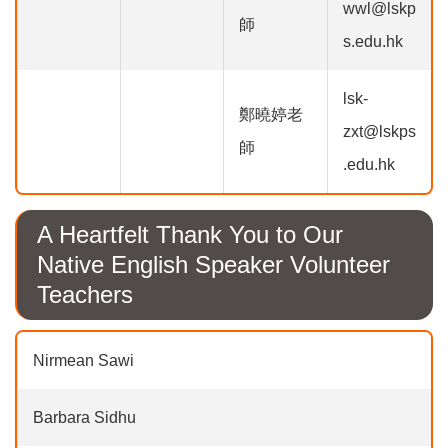
wwl@lskp
師
s.edu.hk
lsk-
鄭曉婷老
zxt@lskps
師
.edu.hk
A Heartfelt Thank You to Our
Native English Speaker Volunteer
Teachers
Nirmean Sawi
Barbara Sidhu