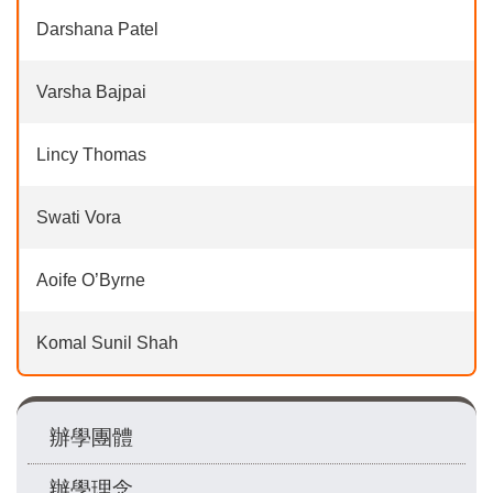
Darshana Patel
Varsha Bajpai
Lincy Thomas
Swati Vora
Aoife O’Byrne
Komal Sunil Shah
Main
辦學團體
navigation
辦學理念