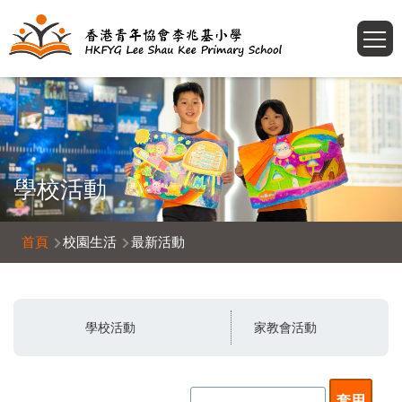
移至主內容
T
學校活動
導
首頁
校園生活
最新活動
航
連
結
學校活動
家教會活動