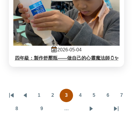
2026-05-04
四年級：製作舒壓瓶——做自己的心靈魔法師🫙✨
Pagination
1
2
3
4
5
6
7
First
Previous
頁
頁
目
頁
頁
頁
頁
page
page
面
面
前
面
面
面
面
8
9
…
頁
頁
下
Last
頁
面
面
一
page
面
頁