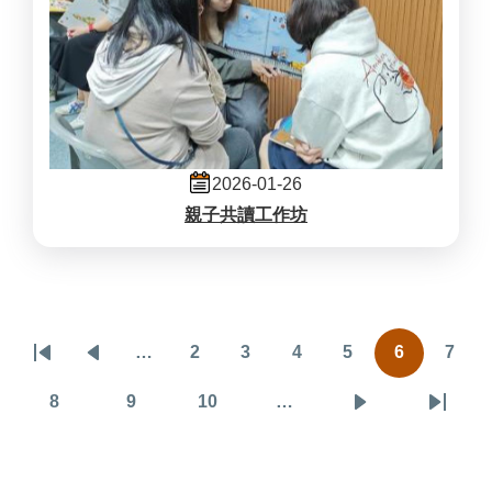
2026-01-26
親子共讀工作坊
Pagination
…
2
3
4
5
6
7
First
Previous
頁
頁
頁
頁
目
頁
page
page
面
面
面
面
前
面
8
9
10
…
頁
頁
頁
下
Last
頁
面
面
面
一
page
面
頁