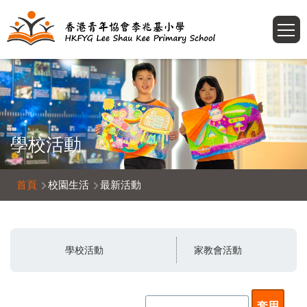
移至主內容
T
學校活動
導
首頁
校園生活
最新活動
航
連
結
學校活動
家教會活動