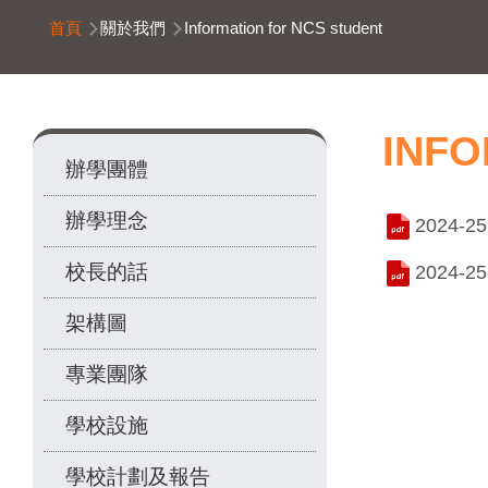
導
首頁
關於我們
Information for NCS student
航
連
結
Main
INFO
辦學團體
navigation
辦學理念
2024-25
校長的話
2024
架構圖
專業團隊
學校設施
學校計劃及報告