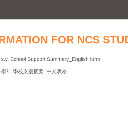
RMATION FOR NCS STU
 s.y. School Support Summary_English form
-25 學年 學校支援摘要_中文表格