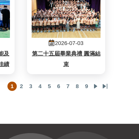
2026-07-03
能及
第二十五屆畢業典禮 圓滿結
佳績
束
1
2
3
4
5
6
7
8
9
目
頁
頁
頁
頁
頁
頁
頁
頁
下
Last
前
面
面
面
面
面
面
面
面
一
page
頁
頁
面