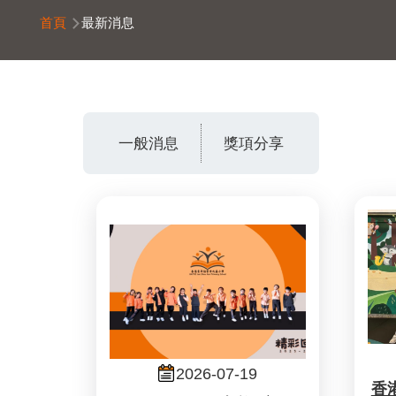
導
首頁
最新消息
航
連
結
一般消息
獎項分享
2026-07-19
香